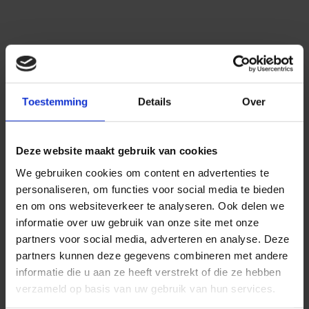
Er wordt vaak gezegd dat artrose niet te
genezen is, dat je maar moet leren leven met
aandoening. Zo’n uitspraak landt nooit goed
bij een chiropractor. Want natuurlijk is er bij
Toestemming
Details
Over
artrose schade aan het lichaam, sommige
structuren kunnen hier inderdaad niet van
Deze website maakt gebruik van cookies
herstellen. Dat is echter iets heel anders dan
dat de aandoening als geheel niet kan
We gebruiken cookies om content en advertenties te
personaliseren, om functies voor social media te bieden
verminderen!
en om ons websiteverkeer te analyseren. Ook delen we
informatie over uw gebruik van onze site met onze
partners voor social media, adverteren en analyse. Deze
partners kunnen deze gegevens combineren met andere
informatie die u aan ze heeft verstrekt of die ze hebben
verzameld op basis van uw gebruik van hun services.